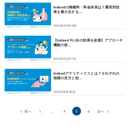
運用ノウハウ
Indeedの掲載料・料金体系は？費用対効
果を最大化する...
2024年10月16日
運用ノウハウ
【Indeed PLUSの効果を改善】アプローチ
機能の使...
2024年10月11日
運用ノウハウ
Indeedアナリティクスとは？それぞれの
指標の見方と効...
2024年9月30日
投
前へ
1
…
4
5
6
次へ
稿