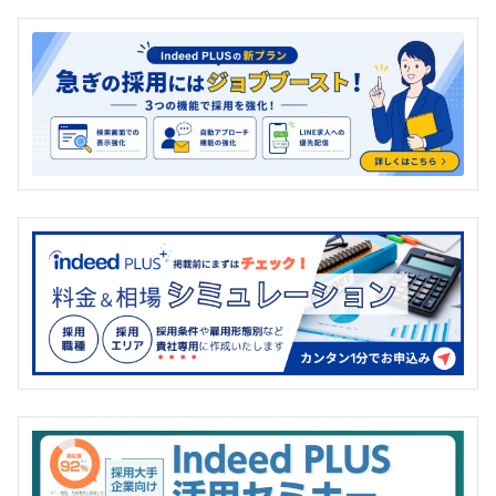
の
ペ
ー
ジ
送
り