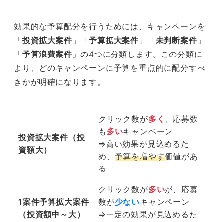
効果的な予算配分を行うためには、キャンペーンを
「
投資拡大案件
」「
予算拡大案件
」「
未判断案件
」
「
予算浪費案件
」の4つに分類します。この分類に
より、どのキャンペーンに予算を重点的に配分すべ
きかが明確になります。
クリック数が
多く
、応募数
も
多い
キャンペーン
投資拡大案件（投
⇒高い効果が見込めるた
資額大）
め、
予算を増やす
価値があ
る
クリック数が
多い
が、応募
1案件予算拡大案件
数が
少ない
キャンペーン
（投資額中～大）
⇒一定の効果が見込めるた