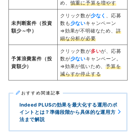
め、
慎重に予算を増やす
クリック数が
少なく
、応募
未判断案件（投資
数も
少ない
キャンペーン
額少～中）
⇒効果が不明確なため、
詳
細な分析が必要
クリック数が
多い
が、応募
予算浪費案件（投
数が
少ない
キャンペーン。
資額少）
⇒効果が低いため、
予算を
減らすか停止する
おすすめ関連記事
Indeed PLUSの効果を最大化する運用のポ
イントとは？準備段階から具体的な運用方
法まで解説