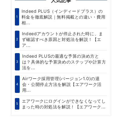
人気記事
Indeed PLUS（インディードプラス）の
料金を徹底解説｜無料掲載との違い・費用
1
相...
Indeedアカウントが停止された時に、ま
ず確認すべき原因と対処法を解説！【エ
2
ア...
Indeed PLUSの最適な予算の決め方と
は？具体的な予算決めのステップや計算方
3
法を...
Airワーク採用管理(バージョン1.0)の退
会・公開停止方法を解説【エアワーク活
4
用...
エアワークにログインができなくなってし
5
まった時の対処法を解説！【エアワーク...