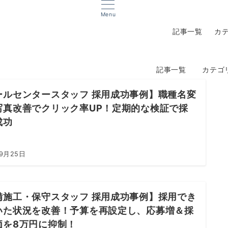
Menu
記事一覧
カ
記事一覧
カテゴ
ールセンタースタッフ 採用成功事例】職種名変
写真改善でクリック率UP！定期的な検証で採
成功
年9月25日
備施工・保守スタッフ 採用成功事例】採用でき
いた状況を改善！予算を再設定し、応募増＆採
価を8万円に抑制！