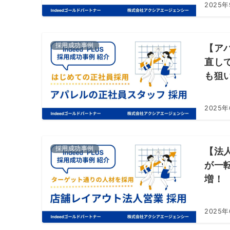
2025年
採用成功事例
【ア
直し
も狙
2025
採用成功事例
【法
が一
増！
2025年