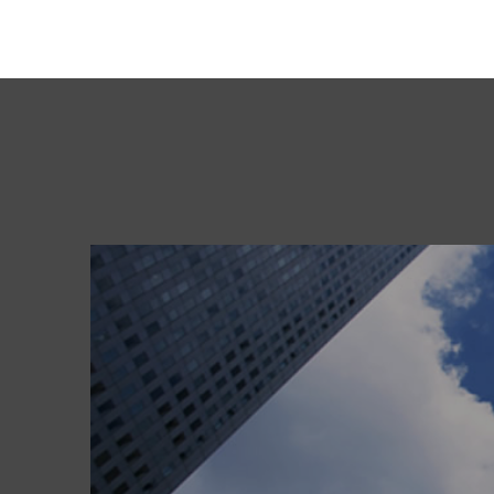
の
ペ
ー
ジ
送
り