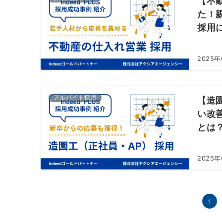
【不
た！
採用
2025
アルバイト採用
【造
い改
とは
2025
投
1
稿