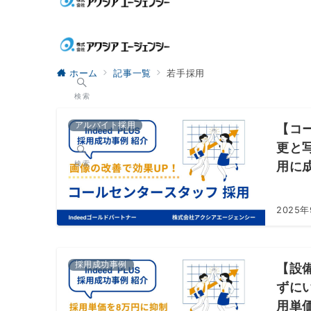
ホーム
記事一覧
若手採用
検索
アルバイト採用
【コ
更と
用に
検索
2025
採用成功事例
【設
ずに
用単