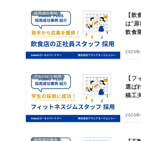
採用成功事例
【飲
は“
飲食
2025年
アルバイト採用
【フ
選ば
稿工
2025年
採用成功事例