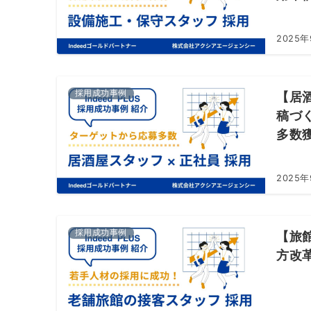
2025
採用成功事例
【居
稿づ
多数
2025年
採用成功事例
【旅
方改