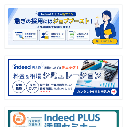
の
ペ
ー
ジ
送
り