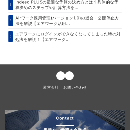
Indeed PLUSの最適な予算の決め方とは？具体的な予
3
算決めのステップや計算方法を...
Airワーク採用管理(バージョン1.0)の退会・公開停止方
4
法を解説【エアワーク活用...
エアワークにログインができなくなってしまった時の対
5
処法を解説！【エアワーク...
運営会社
お問い合わせ
Contact
掲載をご希望の企業様