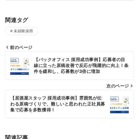
関連タグ
未経験採用
前のページ
投
【バックオフィス 採用成功事例】応募者の目
稿
線に立った原稿改善で反応が飛躍的に向上！条
件を緩和し、応募数が3倍に増加
ナ
次のページ
ビ
ゲ
【居酒屋スタッフ 採用成功事例】雰囲気が伝
わる原稿づくりで、難しいと思われた正社員募
ー
集で応募を多数獲得！
シ
ョ
関連記事