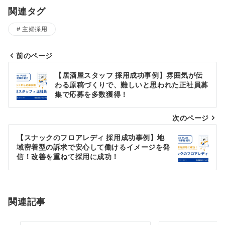
関連タグ
主婦採用
前のページ
投
【居酒屋スタッフ 採用成功事例】雰囲気が伝
稿
わる原稿づくりで、難しいと思われた正社員募
集で応募を多数獲得！
ナ
次のページ
ビ
ゲ
【スナックのフロアレディ 採用成功事例】地
域密着型の訴求で安心して働けるイメージを発
ー
信！改善を重ねて採用に成功！
シ
ョ
関連記事
ン