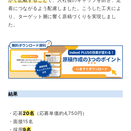
かく記載すること
で、入社後のギャップを防ぎ、定
着につながるよう配慮しました。こうした工夫によ
り、ターゲット層に響く原稿づくりを実現しまし
た。
結果
・応募
20名
（応募単価約4,750円）
・面接15名
・採用
9名