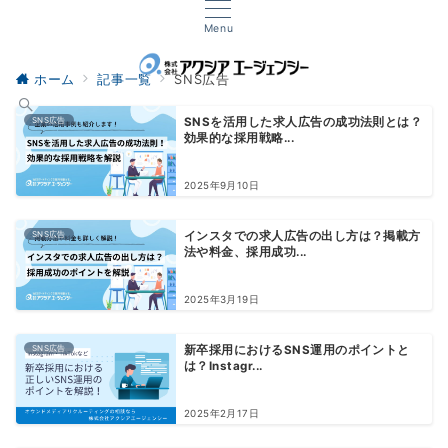
Menu
ホーム
記事一覧
SNS広告
SNS広告
SNSを活用した求人広告の成功法則とは？
効果的な採用戦略...
2025年9月10日
SNS広告
インスタでの求人広告の出し方は？掲載方
法や料金、採用成功...
2025年3月19日
SNS広告
新卒採用におけるSNS運用のポイントと
は？Instagr...
2025年2月17日