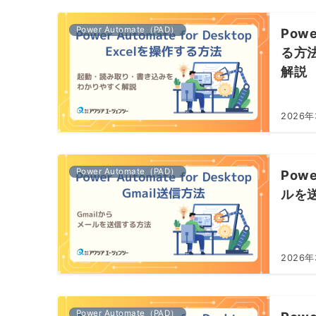
Power Automate（PAD）
Powe
る方
解説
2026年
Power Automate（PAD）
Powe
ルを
2026年
Power Automate（PAD）