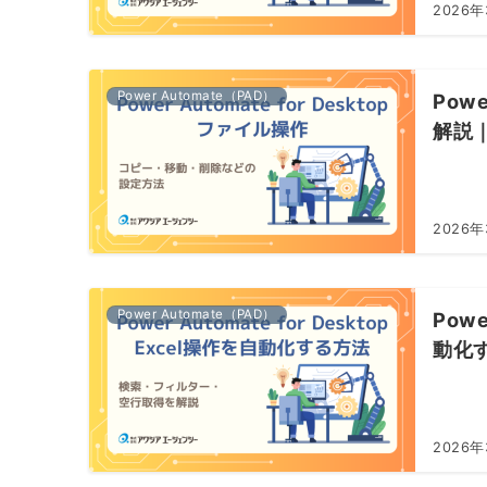
2026
Power Automate（PAD）
Pow
解説
2026
Power Automate（PAD）
Powe
動化
2026