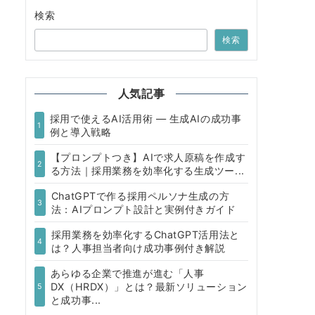
検索
検索
人気記事
採用で使えるAI活用術 — 生成AIの成功事
1
例と導入戦略
【プロンプトつき】AIで求人原稿を作成す
2
る方法｜採用業務を効率化する生成ツー...
ChatGPTで作る採用ペルソナ生成の方
3
法：AIプロンプト設計と実例付きガイド
採用業務を効率化するChatGPT活用法と
4
は？人事担当者向け成功事例付き解説
あらゆる企業で推進が進む「人事
DX（HRDX）」とは？最新ソリューション
5
と成功事...