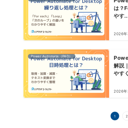
Pow
は？F
やす..
2026年
Power Automate（PAD）
Pow
解説
やす
2026
投
1
2
稿