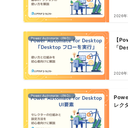
2026
Power Automate（PAD）
【Pow
「De
2026
Power Automate（PAD）
Powe
レク