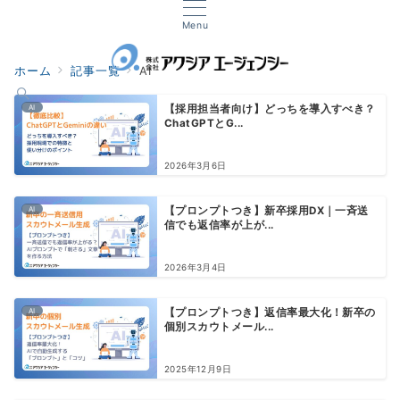
Menu
ホーム
記事一覧
AI
AI
【採用担当者向け】どっちを導入すべき？
ChatGPTとG...
2026年3月6日
AI
【プロンプトつき】新卒採用DX｜一斉送
信でも返信率が上が...
2026年3月4日
AI
【プロンプトつき】返信率最大化！新卒の
個別スカウトメール...
2025年12月9日