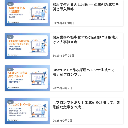
AI
採用で使えるAI活用術 — 生成AIの成功事
例と導入戦略
2025年10月8日
AI
採用業務を効率化するChatGPT活用法と
は？人事担当者...
2025年9月29日
AI
ChatGPTで作る採用ペルソナ生成の方
法：AIプロンプ...
2025年9月9日
AI
【プロンプトあり】生成AIを活用して、効
果的な文章を作成...
2025年9月9日